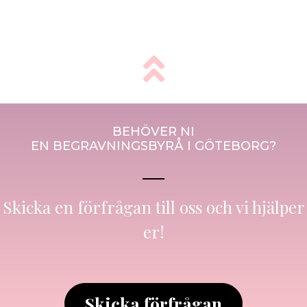
BEHÖVER NI
EN BEGRAVNINGSBYRÅ I GÖTEBORG?
Skicka en förfrågan till oss och vi hjälper
er!
Skicka förfrågan