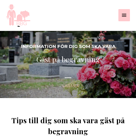
Skip
to
Main
content
Men
INFORMATION FÖR DIG SOM SKA VARA
Gäst på begravning
LÄS MER
Tips till dig som ska vara gäst på
begravning