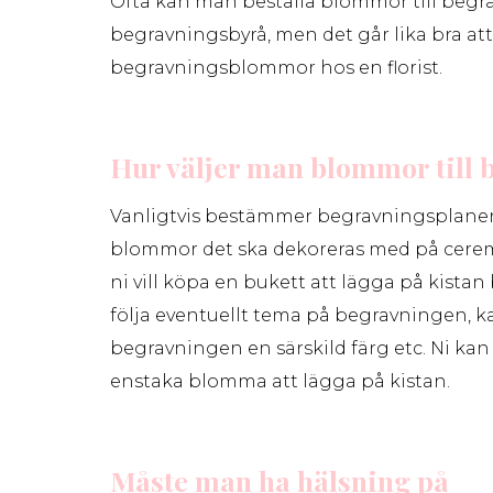
Ofta kan man beställa blommor till begra
begravningsbyrå, men det går lika bra at
begravningsblommor hos en florist.
Hur väljer man blommor till
Vanligtvis bestämmer begravningsplaner
blommor det ska dekoreras med på cer
ni vill köpa en bukett att lägga på kist
följa eventuellt tema på begravningen, ka
begravningen en särskild färg etc. Ni ka
enstaka blomma att lägga på kistan.
Måste man ha hälsning på