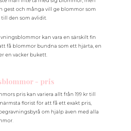
åste man inte ta med sig blommor, men
fin gest och många vill ge blommor som
till den som avlidit.
vningsblommor kan vara en särskilt fin
 att få blommor bundna som ett hjärta, en
ler en vacker bukett.
sblommor - pris
rs pris kan variera allt från 199 kr till
närmsta florist för att få ett exakt pris,
r begravningsbyrå om hjälp även med alla
mmor.