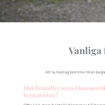
Vanliga
Att ta med sig blommor till en begra
Hur beställer man blommor ti
begravning?