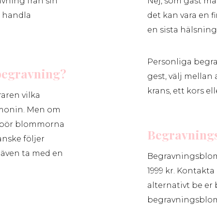
vning från sin
Nej, som gäst m
t handla
det kan vara en 
en sista hälsning 
Personliga begra
 begravning?
gest, välj mellan
krans, ett kors el
aren vilka
emonin. Men om
an bör blommorna
Begravning
nske följer
n även ta med en
Begravningsblommo
1999 kr. Kontakta 
alternativt be e
begravningsblo