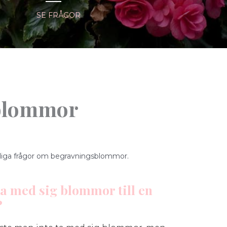
SE FRÅGOR
sblommor
vanliga frågor om begravningsblommor.
a med sig blommor till en
?