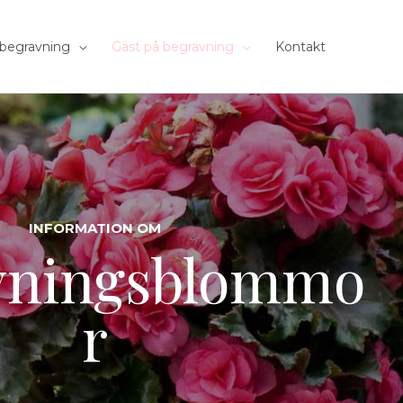
 begravning
Gäst på begravning
Kontakt
INFORMATION OM
vningsblommo
r