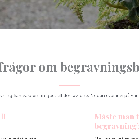
 frågor om begravning
vning kan vara en fin gest till den avlidne. Nedan svarar vi på 
ll
Måste man t
begravning